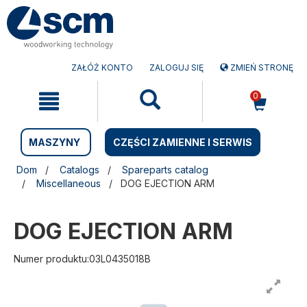
Przejdź
Przejdź
do
do
treści
menu
nawigacyjnego
ZAŁÓŻ KONTO
ZALOGUJ SIĘ
ZMIEŃ STRONĘ
0
MASZYNY
CZĘŚCI ZAMIENNE I SERWIS
Dom
Catalogs
Spareparts catalog
Miscellaneous
DOG EJECTION ARM
DOG EJECTION ARM
Numer produktu:03L0435018B