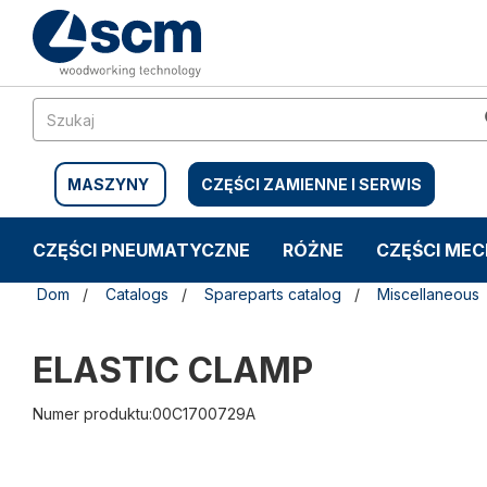
Przejdź
Przejdź
do
do
treści
menu
nawigacyjnego
MASZYNY
CZĘŚCI ZAMIENNE I SERWIS
CZĘŚCI PNEUMATYCZNE
RÓŻNE
CZĘŚCI ME
Dom
Catalogs
Spareparts catalog
Miscellaneous
ELASTIC CLAMP
Numer produktu:00C1700729A