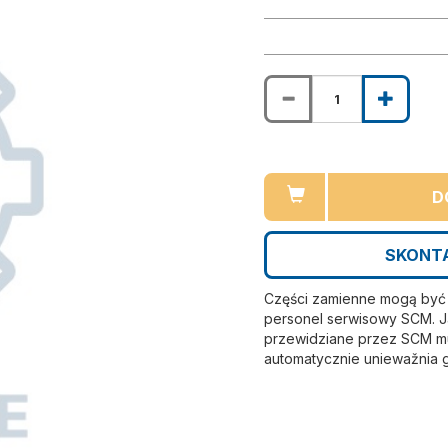
D
SKONTA
Części zamienne mogą być i
personel serwisowy SCM. Ja
przewidziane przez SCM mu
automatycznie uniewažnia 