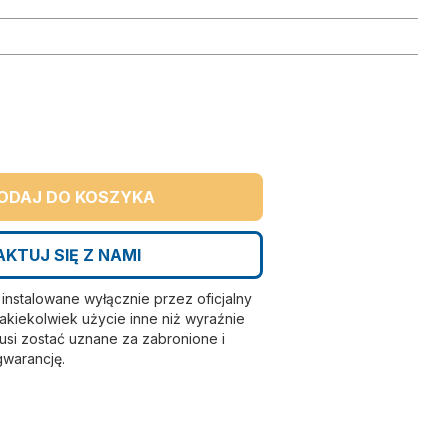
ODAJ DO KOSZYKA
KTUJ SIĘ Z NAMI
nstalowane wyłącznie przez oficjalny
kiekolwiek użycie inne niż wyraźnie
si zostać uznane za zabronione i
gwarancję.