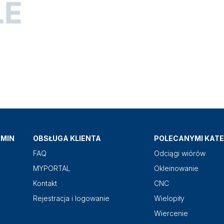
AMIN
OBSŁUGA KLIENTA
POLECANYMI KATE
FAQ
Odciągi wiórów
MYPORTAL
Okleinowanie
Kontakt
CNC
Rejestracja i logowanie
Wielopiły
Wiercenie