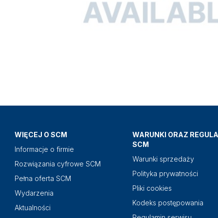
WIĘCEJ O SCM
WARUNKI ORAZ REGUL
SCM
Informacje o firmie
Warunki sprzedaży
Rozwiązania cyfrowe SCM
Polityka prywatności
Pełna oferta SCM
Pliki cookies
Wydarzenia
Kodeks postępowania
Aktualności
Regulamin serwisu