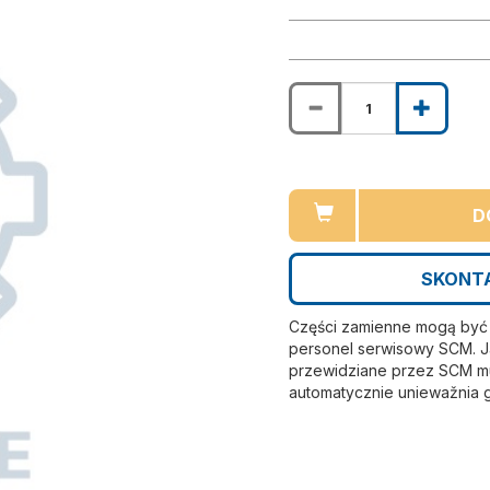
D
SKONTA
Części zamienne mogą być i
personel serwisowy SCM. Ja
przewidziane przez SCM mu
automatycznie uniewažnia 