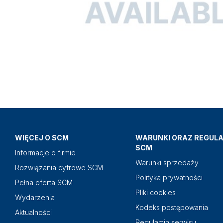
WIĘCEJ O SCM
WARUNKI ORAZ REGUL
SCM
Informacje o firmie
Warunki sprzedaży
Rozwiązania cyfrowe SCM
Polityka prywatności
Pełna oferta SCM
Pliki cookies
Wydarzenia
Kodeks postępowania
Aktualności
Regulamin serwisu