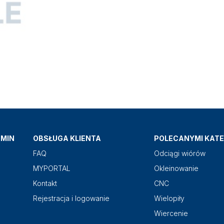
AMIN
OBSŁUGA KLIENTA
POLECANYMI KATE
FAQ
Odciągi wiórów
MYPORTAL
Okleinowanie
Kontakt
CNC
Rejestracja i logowanie
Wielopiły
Wiercenie