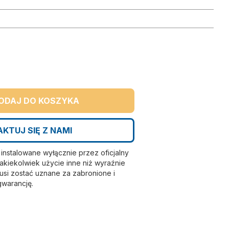
ODAJ DO KOSZYKA
KTUJ SIĘ Z NAMI
nstalowane wyłącznie przez oficjalny
kiekolwiek użycie inne niż wyraźnie
si zostać uznane za zabronione i
gwarancję.