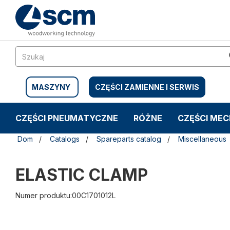
Przejdź
Przejdź
do
do
treści
menu
nawigacyjnego
MASZYNY
CZĘŚCI ZAMIENNE I SERWIS
CZĘŚCI PNEUMATYCZNE
RÓŻNE
CZĘŚCI ME
Dom
Catalogs
Spareparts catalog
Miscellaneous
ELASTIC CLAMP
Numer produktu:00C1701012L