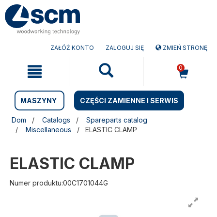
Przejdź
Przejdź
do
do
treści
menu
nawigacyjnego
ZAŁÓŻ KONTO
ZALOGUJ SIĘ
ZMIEŃ STRONĘ
0
MASZYNY
CZĘŚCI ZAMIENNE I SERWIS
Dom
Catalogs
Spareparts catalog
Miscellaneous
ELASTIC CLAMP
ELASTIC CLAMP
Numer produktu:00C1701044G