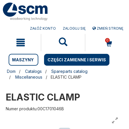
Przejdź
Przejdź
do
do
treści
menu
nawigacyjnego
ZAŁÓŻ KONTO
ZALOGUJ SIĘ
ZMIEŃ STRONĘ
0
MASZYNY
CZĘŚCI ZAMIENNE I SERWIS
Dom
Catalogs
Spareparts catalog
Miscellaneous
ELASTIC CLAMP
ELASTIC CLAMP
Numer produktu:00C1701046B