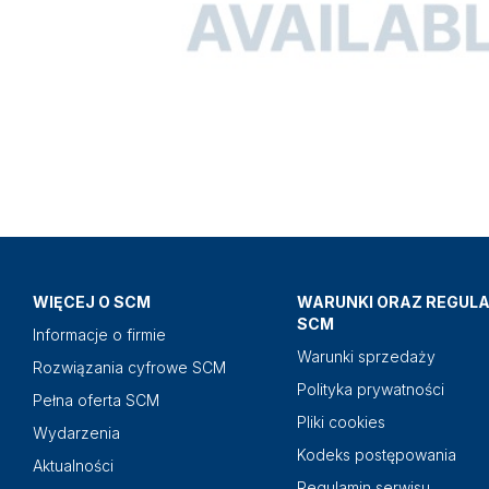
WIĘCEJ O SCM
WARUNKI ORAZ REGUL
SCM
Informacje o firmie
Warunki sprzedaży
Rozwiązania cyfrowe SCM
Polityka prywatności
Pełna oferta SCM
Pliki cookies
Wydarzenia
Kodeks postępowania
Aktualności
Regulamin serwisu