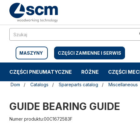
Przejdź
Przejdź
do
do
treści
menu
nawigacyjnego
MASZYNY
CZĘŚCI ZAMIENNE I SERWIS
CZĘŚCI PNEUMATYCZNE
RÓŻNE
CZĘŚCI ME
Dom
Catalogs
Spareparts catalog
Miscellaneous
GUIDE BEARING GUIDE
Numer produktu:00C1672583F