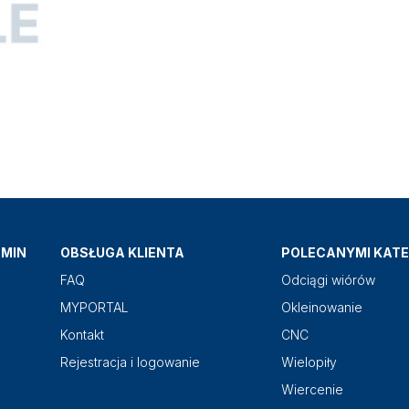
AMIN
OBSŁUGA KLIENTA
POLECANYMI KATE
FAQ
Odciągi wiórów
MYPORTAL
Okleinowanie
Kontakt
CNC
Rejestracja i logowanie
Wielopiły
Wiercenie