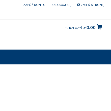
ZAŁÓŻ KONTO
ZALOGUJ SIĘ
ZMIEŃ STRONĘ
zł0.00
0
RZECZY