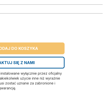
ODAJ DO KOSZYKA
KTUJ SIĘ Z NAMI
nstalowane wyłącznie przez oficjalny
kiekolwiek użycie inne niż wyraźnie
si zostać uznane za zabronione i
gwarancję.