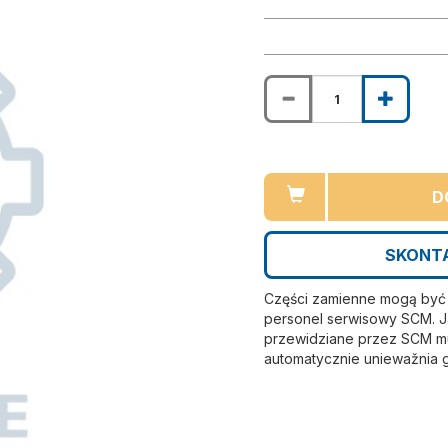
D
SKONTA
Części zamienne mogą być i
personel serwisowy SCM. Ja
przewidziane przez SCM mu
automatycznie uniewažnia 