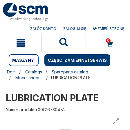
Przejdź
Przejdź
do
do
treści
menu
nawigacyjnego
ZAŁÓŻ KONTO
ZALOGUJ SIĘ
ZMIEŃ STRONĘ
0
MASZYNY
CZĘŚCI ZAMIENNE I SERWIS
Dom
Catalogs
Spareparts catalog
Miscellaneous
LUBRICATION PLATE
LUBRICATION PLATE
Numer produktu:00C1673047A