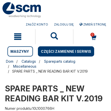
Przejdź
Przejdź
do
do
treści
menu
nawigacyjnego
ZAŁÓŻ KONTO
ZALOGUJ SIĘ
ZMIEŃ STRONĘ
0
MASZYNY
CZĘŚCI ZAMIENNE I SERWIS
Dom
Catalogs
Spareparts catalog
Miscellaneous
SPARE PARTS _ NEW READING BAR KIT V.2019
SPARE PARTS _ NEW
READING BAR KIT V.2019
Numer produktu:10L1000766H