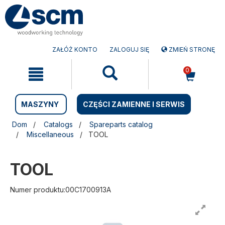
Przejdź
Przejdź
do
do
treści
menu
nawigacyjnego
ZAŁÓŻ KONTO
ZALOGUJ SIĘ
ZMIEŃ STRONĘ
0
MASZYNY
CZĘŚCI ZAMIENNE I SERWIS
Dom
Catalogs
Spareparts catalog
Miscellaneous
TOOL
TOOL
Numer produktu:00C1700913A