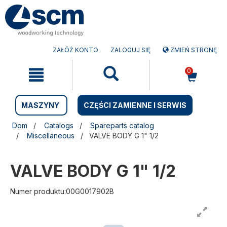
Przejdź
Przejdź
do
do
treści
menu
nawigacyjnego
ZAŁÓŻ KONTO
ZALOGUJ SIĘ
ZMIEŃ STRONĘ
0
MASZYNY
CZĘŚCI ZAMIENNE I SERWIS
Dom
Catalogs
Spareparts catalog
Miscellaneous
VALVE BODY G 1" 1/2
VALVE BODY G 1" 1/2
Numer produktu:00G0017902B