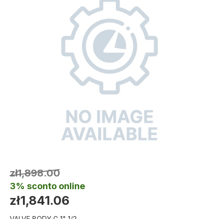
zł1,898.00
3% sconto online
zł1,841.06
VALVE BODY G 1" 1/2