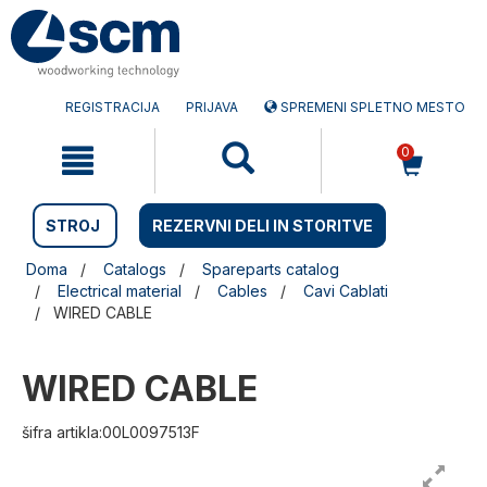
Preskočite
Preskočite
na
na
vsebino
navigacijski
meni
REGISTRACIJA
PRIJAVA
SPREMENI SPLETNO MESTO
0
STROJ
REZERVNI DELI IN STORITVE
Doma
Catalogs
Spareparts catalog
Electrical material
Cables
Cavi Cablati
WIRED CABLE
WIRED CABLE
šifra artikla:00L0097513F