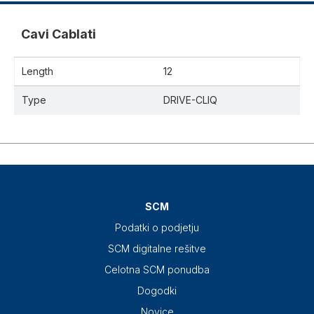
Cavi Cablati
Length
12
Type
DRIVE-CLIQ
SCM
Podatki o podjetju
SCM digitalne rešitve
Celotna SCM ponudba
Dogodki
Novice