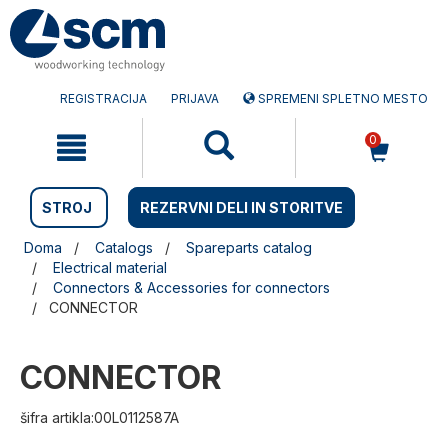
Preskočite
Preskočite
na
na
vsebino
navigacijski
meni
REGISTRACIJA
PRIJAVA
SPREMENI SPLETNO MESTO
0
STROJ
REZERVNI DELI IN STORITVE
Doma
Catalogs
Spareparts catalog
Electrical material
Connectors & Accessories for connectors
CONNECTOR
CONNECTOR
šifra artikla:00L0112587A