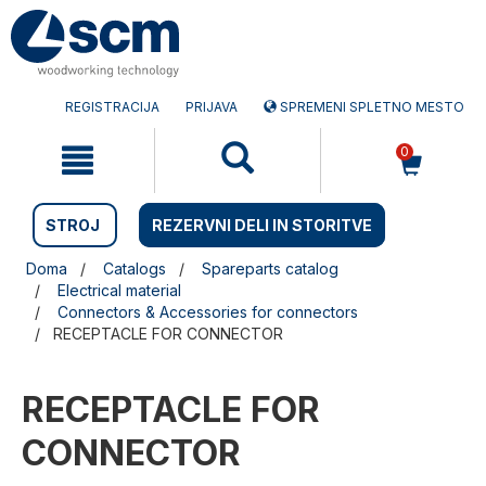
Preskočite
Preskočite
na
na
vsebino
navigacijski
meni
REGISTRACIJA
PRIJAVA
SPREMENI SPLETNO MESTO
0
STROJ
REZERVNI DELI IN STORITVE
Doma
Catalogs
Spareparts catalog
Electrical material
Connectors & Accessories for connectors
RECEPTACLE FOR CONNECTOR
RECEPTACLE FOR
CONNECTOR