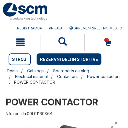
Preskočite
Preskočite
na
na
vsebino
navigacijski
meni
REGISTRACIJA
PRIJAVA
SPREMENI SPLETNO MESTO
0
STROJ
REZERVNI DELI IN STORITVE
Doma
Catalogs
Spareparts catalog
Electrical material
Contactors
Power contactors
POWER CONTACTOR
POWER CONTACTOR
šifra artikla:00L0116086B