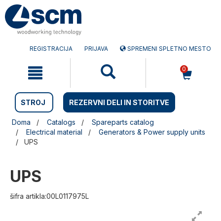
Preskočite
Preskočite
na
na
vsebino
navigacijski
meni
REGISTRACIJA
PRIJAVA
SPREMENI SPLETNO MESTO
0
STROJ
REZERVNI DELI IN STORITVE
Doma
Catalogs
Spareparts catalog
Electrical material
Generators & Power supply units
UPS
UPS
šifra artikla:00L0117975L