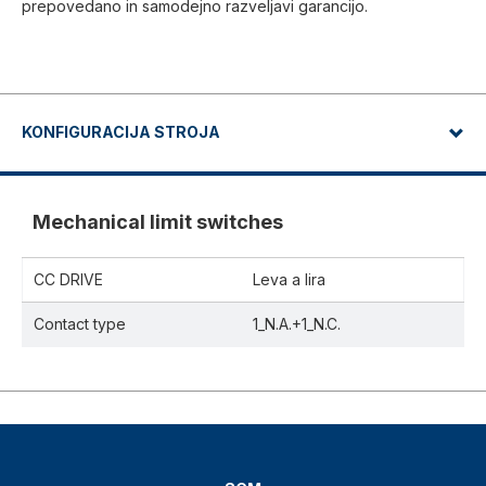
prepovedano in samodejno razveljavi garancijo.
KONFIGURACIJA STROJA
Mechanical limit switches
CC DRIVE
Leva a lira
Contact type
1_N.A.+1_N.C.