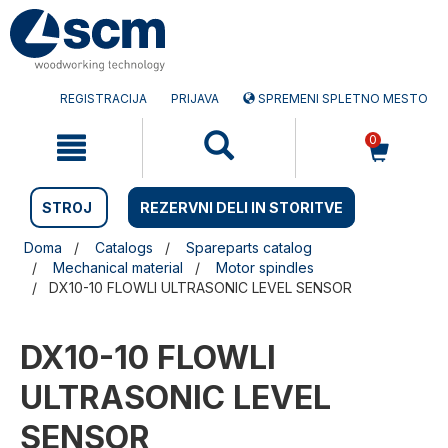
Preskočite
Preskočite
na
na
vsebino
navigacijski
meni
REGISTRACIJA
PRIJAVA
SPREMENI SPLETNO MESTO
0
STROJ
REZERVNI DELI IN STORITVE
Doma
Catalogs
Spareparts catalog
Mechanical material
Motor spindles
DX10-10 FLOWLI ULTRASONIC LEVEL SENSOR
DX10-10 FLOWLI
ULTRASONIC LEVEL
SENSOR