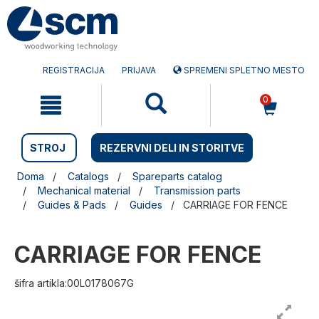
Preskočite
Preskočite
na
na
vsebino
navigacijski
meni
REGISTRACIJA
PRIJAVA
SPREMENI SPLETNO MESTO
0
STROJ
REZERVNI DELI IN STORITVE
Doma
Catalogs
Spareparts catalog
Mechanical material
Transmission parts
Guides & Pads
Guides
CARRIAGE FOR FENCE
CARRIAGE FOR FENCE
šifra artikla:00L0178067G