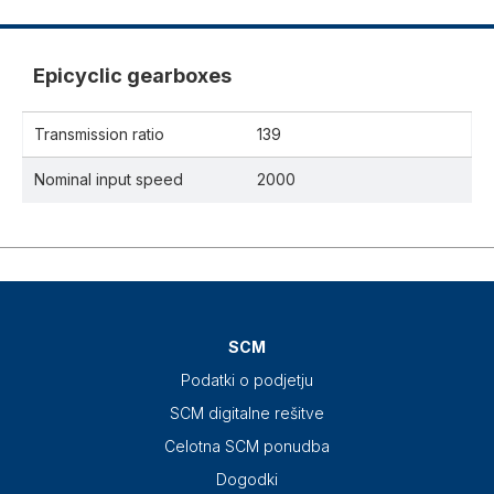
Epicyclic gearboxes
Transmission ratio
139
Nominal input speed
2000
SCM
Podatki o podjetju
SCM digitalne rešitve
Celotna SCM ponudba
Dogodki