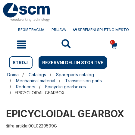
Preskočite
Preskočite
na
na
vsebino
navigacijski
meni
REGISTRACIJA
PRIJAVA
SPREMENI SPLETNO MESTO
0
STROJ
REZERVNI DELI IN STORITVE
Doma
Catalogs
Spareparts catalog
Mechanical material
Transmission parts
Reducers
Epicyclic gearboxes
EPICYCLOIDAL GEARBOX
EPICYCLOIDAL GEARBOX
šifra artikla:00L0229599G