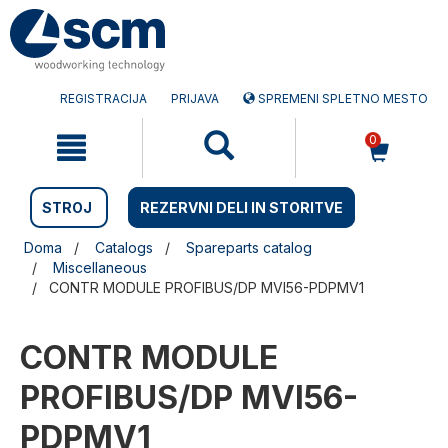
Preskočite
Preskočite
na
na
vsebino
navigacijski
meni
REGISTRACIJA
PRIJAVA
SPREMENI SPLETNO MESTO
0
STROJ
REZERVNI DELI IN STORITVE
Doma
Catalogs
Spareparts catalog
Miscellaneous
CONTR MODULE PROFIBUS/DP MVI56-PDPMV1
CONTR MODULE
PROFIBUS/DP MVI56-
PDPMV1