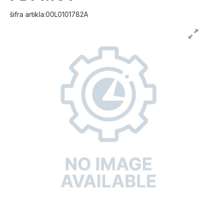
šifra artikla:00L0101782A