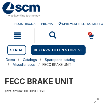
Preskočite
Preskočite
na
na
vsebino
navigacijski
meni
REGISTRACIJA
PRIJAVA
SPREMENI SPLETNO MESTO
0
STROJ
REZERVNI DELI IN STORITVE
Doma
Catalogs
Spareparts catalog
Miscellaneous
FECC BRAKE UNIT
FECC BRAKE UNIT
šifra artikla:00L0090016D