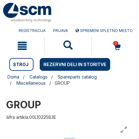
Preskočite
Preskočite
na
na
vsebino
navigacijski
meni
REGISTRACIJA
PRIJAVA
SPREMENI SPLETNO MESTO
0
STROJ
REZERVNI DELI IN STORITVE
Doma
Catalogs
Spareparts catalog
Miscellaneous
GROUP
GROUP
šifra artikla:00L1022583E