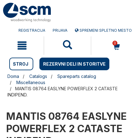
Preskočite
Preskočite
na
na
vsebino
navigacijski
meni
REGISTRACIJA
PRIJAVA
SPREMENI SPLETNO MESTO
0
STROJ
REZERVNI DELI IN STORITVE
Doma
Catalogs
Spareparts catalog
Miscellaneous
MANTIS 08764 EASLYNE POWERFLEX 2 CATASTE
INDIPEND.
MANTIS 08764 EASLYNE
POWERFLEX 2 CATASTE