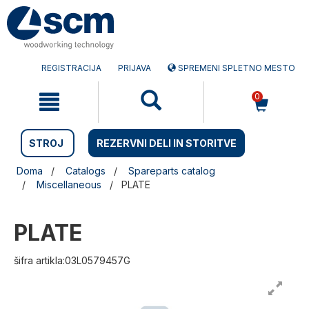
Preskočite
Preskočite
na
na
vsebino
navigacijski
meni
REGISTRACIJA
PRIJAVA
SPREMENI SPLETNO MESTO
0
STROJ
REZERVNI DELI IN STORITVE
Doma
Catalogs
Spareparts catalog
Miscellaneous
PLATE
PLATE
šifra artikla:03L0579457G