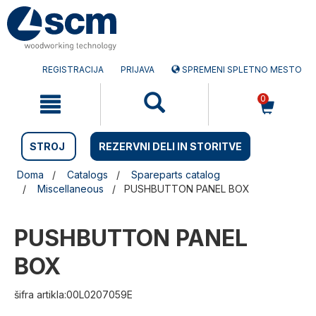
Preskočite
Preskočite
na
na
vsebino
navigacijski
meni
REGISTRACIJA
PRIJAVA
SPREMENI SPLETNO MESTO
0
STROJ
REZERVNI DELI IN STORITVE
Doma
Catalogs
Spareparts catalog
Miscellaneous
PUSHBUTTON PANEL BOX
PUSHBUTTON PANEL
BOX
šifra artikla:00L0207059E