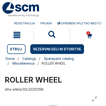
Preskočite
Preskočite
na
na
vsebino
navigacijski
meni
REGISTRACIJA
PRIJAVA
SPREMENI SPLETNO MESTO
0
STROJ
REZERVNI DELI IN STORITVE
Doma
Catalogs
Spareparts catalog
Miscellaneous
ROLLER WHEEL
ROLLER WHEEL
šifra artikla:00L0220219B