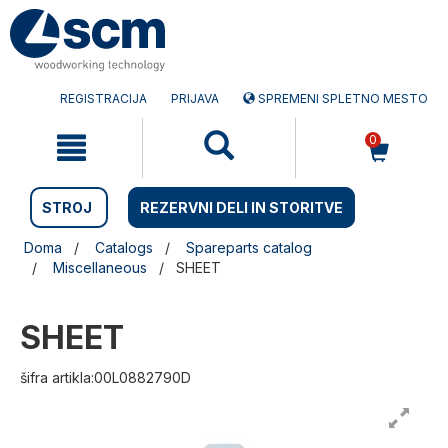
Preskočite
Preskočite
na
na
vsebino
navigacijski
meni
REGISTRACIJA
PRIJAVA
SPREMENI SPLETNO MESTO
0
STROJ
REZERVNI DELI IN STORITVE
Doma
Catalogs
Spareparts catalog
Miscellaneous
SHEET
SHEET
šifra artikla:00L0882790D