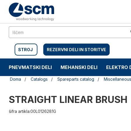
Preskočite
Preskočite
na
na
vsebino
navigacijski
meni
STROJ
REZERVNI DELI IN STORITVE
PNEVMATSKI DELI
MEHANSKI DELI
ELEKTRO 
Doma
Catalogs
Spareparts catalog
Miscellaneou
STRAIGHT LINEAR BRUSH
šifra artikla:00L0126281G