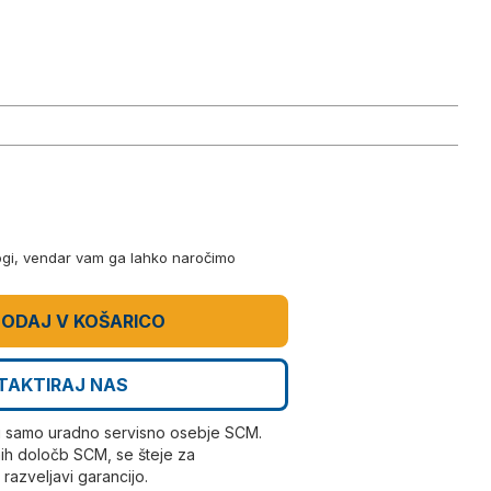
logi, vendar vam ga lahko naročimo
ODAJ V KOŠARICO
TAKTIRAJ NAS
i samo uradno servisno osebje SCM.
ih določb SCM, se šteje za
azveljavi garancijo.