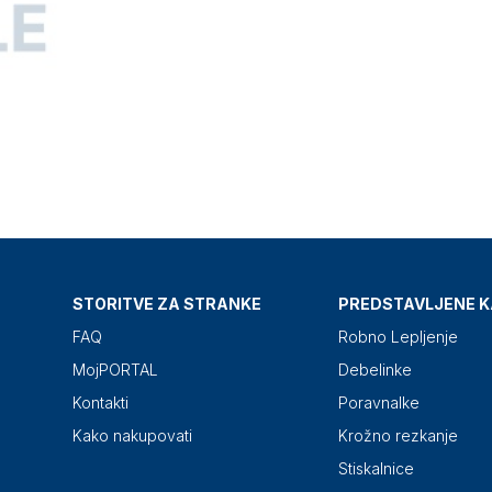
STORITVE ZA STRANKE
PREDSTAVLJENE K
FAQ
Robno Lepljenje
MojPORTAL
Debelinke
Kontakti
Poravnalke
Kako nakupovati
Krožno rezkanje
Stiskalnice