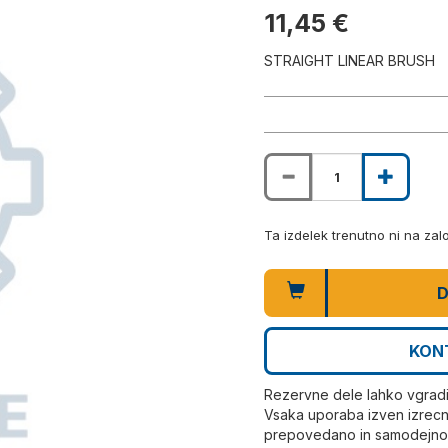
11,45 €
STRAIGHT LINEAR BRUSH
Ta izdelek trenutno ni na za
D
KON
Rezervne dele lahko vgrad
Vsaka uporaba izven izrecn
prepovedano in samodejno r