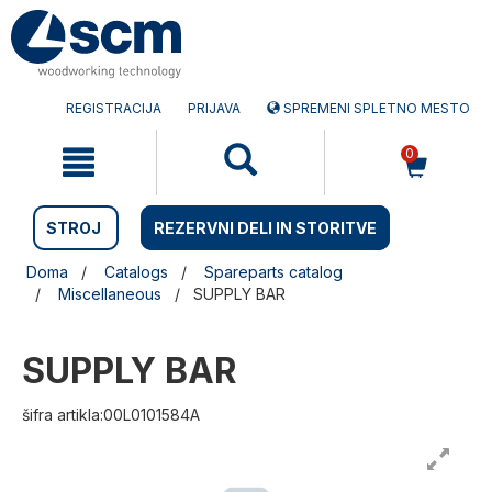
Preskočite
Preskočite
na
na
vsebino
navigacijski
meni
REGISTRACIJA
PRIJAVA
SPREMENI SPLETNO MESTO
0
STROJ
REZERVNI DELI IN STORITVE
Doma
Catalogs
Spareparts catalog
Miscellaneous
SUPPLY BAR
SUPPLY BAR
šifra artikla:00L0101584A