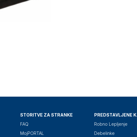
STORITVE ZA STRANKE
PREDSTAVLJENE K
FAQ
Robno Lepljenje
MojPORTAL
Debelinke