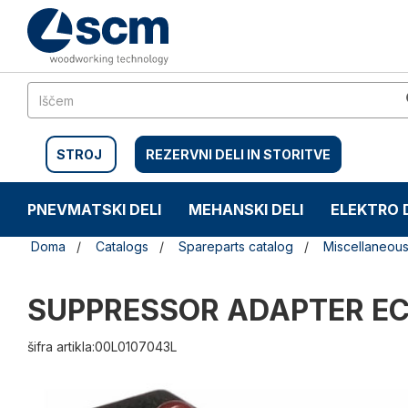
Preskočite
Preskočite
na
na
vsebino
navigacijski
meni
STROJ
REZERVNI DELI IN STORITVE
PNEVMATSKI DELI
MEHANSKI DELI
ELEKTRO 
Doma
Catalogs
Spareparts catalog
Miscellaneou
SUPPRESSOR ADAPTER E
šifra artikla:00L0107043L