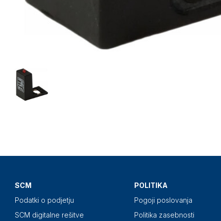
SCM
POLITIKA
Podatki o podjetju
Pogoji poslovanja
SCM digitalne rešitve
Politika zasebnosti