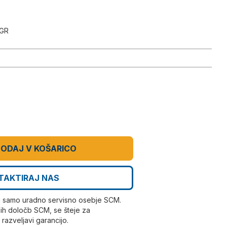
GR
ODAJ V KOŠARICO
TAKTIRAJ NAS
i samo uradno servisno osebje SCM.
ih določb SCM, se šteje za
azveljavi garancijo.