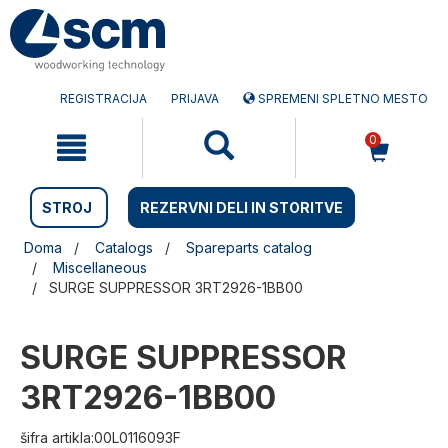
Preskočite
Preskočite
na
na
vsebino
navigacijski
meni
REGISTRACIJA
PRIJAVA
SPREMENI SPLETNO MESTO
0
STROJ
REZERVNI DELI IN STORITVE
Doma
Catalogs
Spareparts catalog
Miscellaneous
SURGE SUPPRESSOR 3RT2926-1BB00
SURGE SUPPRESSOR
3RT2926-1BB00
šifra artikla:00L0116093F