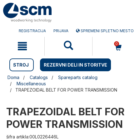
Preskočite
Preskočite
na
na
vsebino
navigacijski
meni
REGISTRACIJA
PRIJAVA
SPREMENI SPLETNO MESTO
0
STROJ
REZERVNI DELI IN STORITVE
Doma
Catalogs
Spareparts catalog
Miscellaneous
TRAPEZOIDAL BELT FOR POWER TRANSMISSION
TRAPEZOIDAL BELT FOR
POWER TRANSMISSION
šifra artikla:00L0226446L