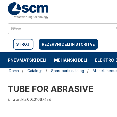
Preskočite
Preskočite
na
na
vsebino
navigacijski
meni
STROJ
REZERVNI DELI IN STORITVE
PNEVMATSKI DELI
MEHANSKI DELI
ELEKTRO 
Doma
Catalogs
Spareparts catalog
Miscellaneou
TUBE FOR ABRASIVE
šifra artikla:00L0106742B