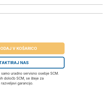
ODAJ V KOŠARICO
TAKTIRAJ NAS
i samo uradno servisno osebje SCM.
ih določb SCM, se šteje za
azveljavi garancijo.