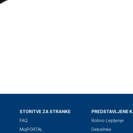
STORITVE ZA STRANKE
PREDSTAVLJENE K
FAQ
Robno Lepljenje
MojPORTAL
Debelinke