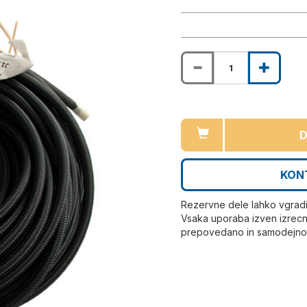
D
KON
Rezervne dele lahko vgrad
Vsaka uporaba izven izrecn
prepovedano in samodejno r