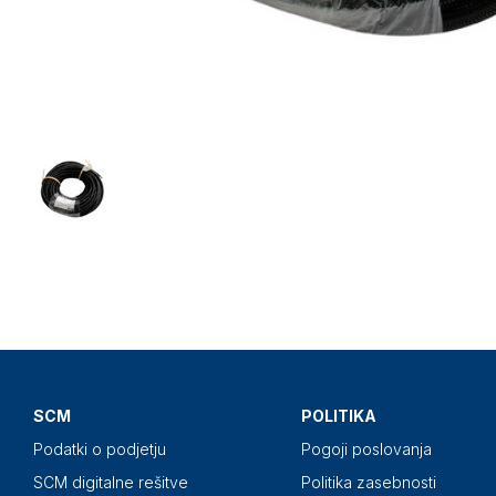
SCM
POLITIKA
Podatki o podjetju
Pogoji poslovanja
SCM digitalne rešitve
Politika zasebnosti