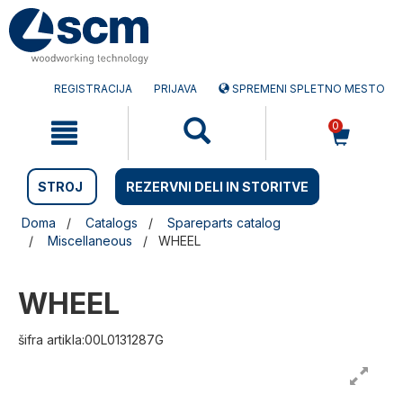
Preskočite
Preskočite
na
na
vsebino
navigacijski
meni
REGISTRACIJA
PRIJAVA
SPREMENI SPLETNO MESTO
0
STROJ
REZERVNI DELI IN STORITVE
Doma
Catalogs
Spareparts catalog
Miscellaneous
WHEEL
WHEEL
šifra artikla:00L0131287G