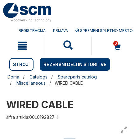
Preskočite
Preskočite
na
na
vsebino
navigacijski
meni
REGISTRACIJA
PRIJAVA
SPREMENI SPLETNO MESTO
0
STROJ
REZERVNI DELI IN STORITVE
Doma
Catalogs
Spareparts catalog
Miscellaneous
WIRED CABLE
WIRED CABLE
šifra artikla:00L0192827H