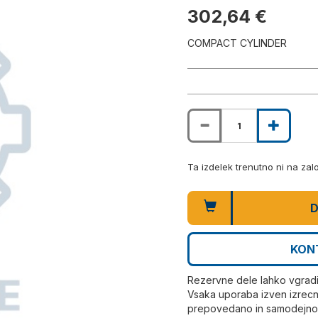
302,64 €
COMPACT CYLINDER
Ta izdelek trenutno ni na za
D
KON
Rezervne dele lahko vgrad
Vsaka uporaba izven izrecn
prepovedano in samodejno r