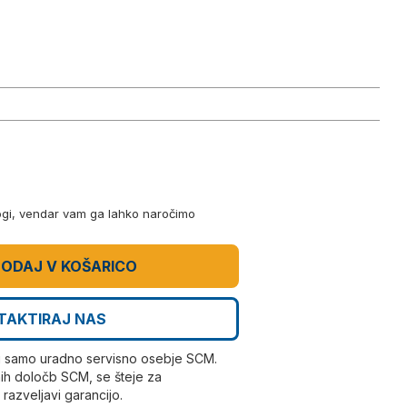
logi, vendar vam ga lahko naročimo
ODAJ V KOŠARICO
TAKTIRAJ NAS
i samo uradno servisno osebje SCM.
ih določb SCM, se šteje za
azveljavi garancijo.