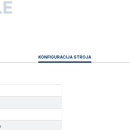
CURRENT
KONFIGURACIJA STROJA
TAB:
o