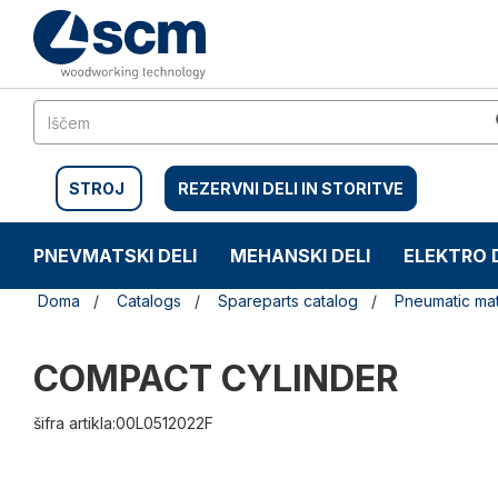
Preskočite
Preskočite
na
na
vsebino
navigacijski
meni
STROJ
REZERVNI DELI IN STORITVE
PNEVMATSKI DELI
MEHANSKI DELI
ELEKTRO 
Doma
Catalogs
Spareparts catalog
Pneumatic mat
COMPACT CYLINDER
šifra artikla:00L0512022F