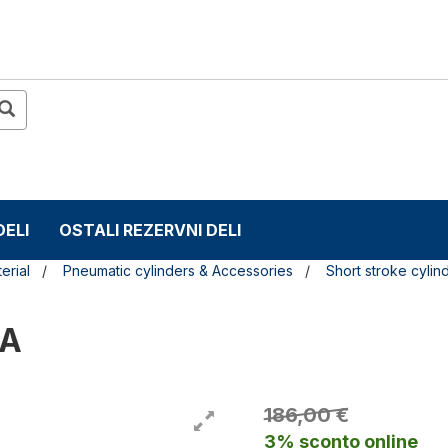
DELI
OSTALI REZERVNI DELI
erial
Pneumatic cylinders & Accessories
Short stroke cylin
-A
186,00 €
3% sconto online