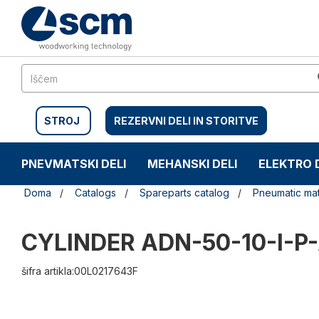
Preskočite
Preskočite
na
na
vsebino
navigacijski
meni
STROJ
REZERVNI DELI IN STORITVE
PNEVMATSKI DELI
MEHANSKI DELI
ELEKTRO 
Doma
Catalogs
Spareparts catalog
Pneumatic mat
CYLINDER ADN-50-10-I-P
šifra artikla:00L0217643F