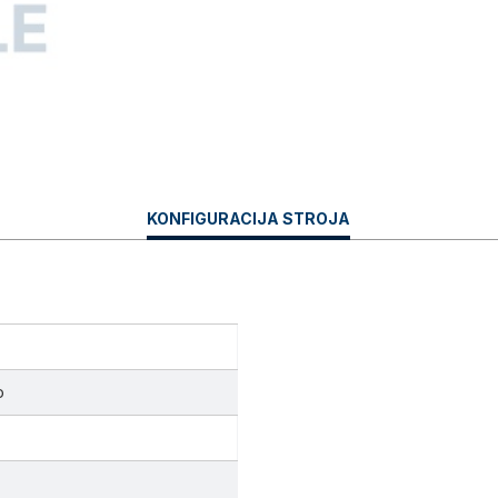
CURRENT
KONFIGURACIJA STROJA
TAB:
o