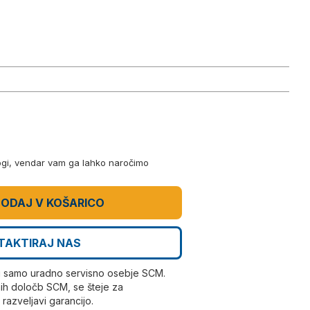
logi, vendar vam ga lahko naročimo
ODAJ V KOŠARICO
TAKTIRAJ NAS
i samo uradno servisno osebje SCM.
ih določb SCM, se šteje za
azveljavi garancijo.