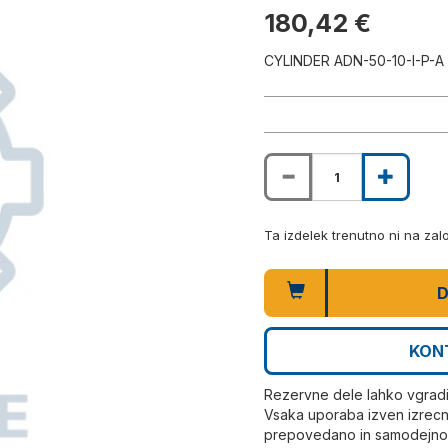
180,42 €
CYLINDER ADN-50-10-I-P-A
Ta izdelek trenutno ni na za
D
KON
Rezervne dele lahko vgrad
Vsaka uporaba izven izrecn
prepovedano in samodejno r