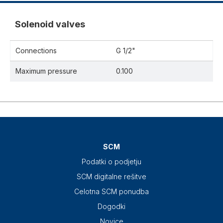
Solenoid valves
Connections
G 1/2"
Maximum pressure
0.100
SCM
Podatki o podjetju
SCM digitalne rešitve
Celotna SCM ponudba
Dogodki
Novice