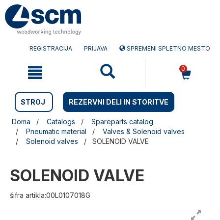
Preskočite
Preskočite
na
na
vsebino
navigacijski
meni
REGISTRACIJA
PRIJAVA
SPREMENI SPLETNO MESTO
0
STROJ
REZERVNI DELI IN STORITVE
Doma
Catalogs
Spareparts catalog
Pneumatic material
Valves & Solenoid valves
Solenoid valves
SOLENOID VALVE
SOLENOID VALVE
šifra artikla:00L0107018G