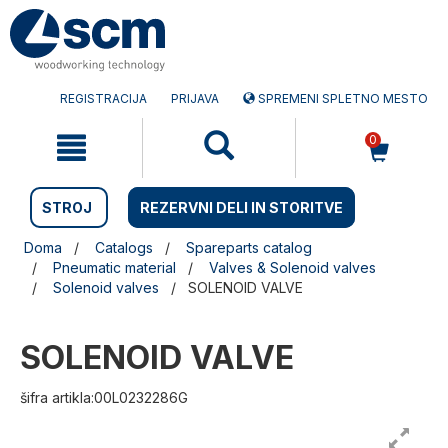
Preskočite
Preskočite
na
na
vsebino
navigacijski
meni
REGISTRACIJA
PRIJAVA
SPREMENI SPLETNO MESTO
0
STROJ
REZERVNI DELI IN STORITVE
Doma
Catalogs
Spareparts catalog
Pneumatic material
Valves & Solenoid valves
Solenoid valves
SOLENOID VALVE
SOLENOID VALVE
šifra artikla:00L0232286G