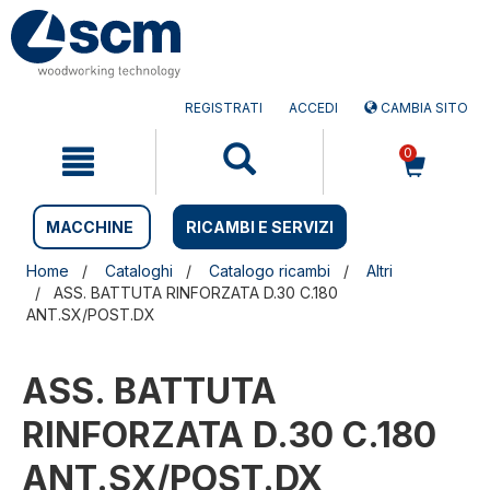
Salta
Salta
al
al
contenuto
menu
di
navigazione
REGISTRATI
ACCEDI
CAMBIA SITO
0
MACCHINE
RICAMBI E SERVIZI
Home
Cataloghi
Catalogo ricambi
Altri
ASS. BATTUTA RINFORZATA D.30 C.180
ANT.SX/POST.DX
ASS. BATTUTA
RINFORZATA D.30 C.180
ANT.SX/POST.DX