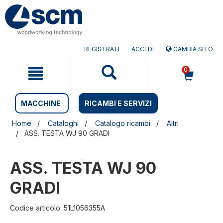
Salta
Salta
al
al
contenuto
menu
di
navigazione
REGISTRATI
ACCEDI
CAMBIA SITO
0
MACCHINE
RICAMBI E SERVIZI
Home
Cataloghi
Catalogo ricambi
Altri
ASS. TESTA WJ 90 GRADI
ASS. TESTA WJ 90
GRADI
Codice articolo: 51L1056355A