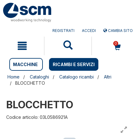
Salta
Salta
al
al
contenuto
menu
di
navigazione
REGISTRATI
ACCEDI
CAMBIA SITO
0
MACCHINE
RICAMBI E SERVIZI
Home
Cataloghi
Catalogo ricambi
Altri
BLOCCHETTO
BLOCCHETTO
Codice articolo: 03L0586921A