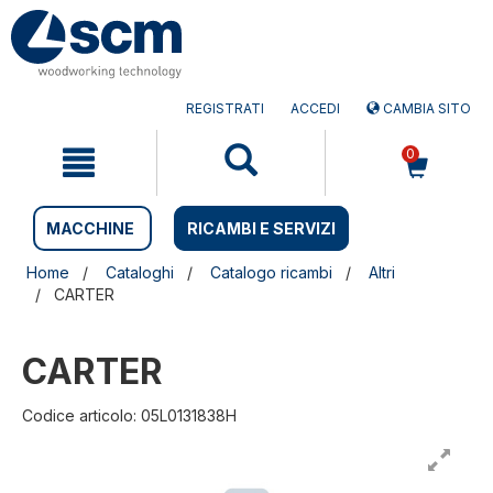
Salta
Salta
al
al
contenuto
menu
di
navigazione
REGISTRATI
ACCEDI
CAMBIA SITO
0
MACCHINE
RICAMBI E SERVIZI
Home
Cataloghi
Catalogo ricambi
Altri
CARTER
CARTER
Codice articolo: 05L0131838H