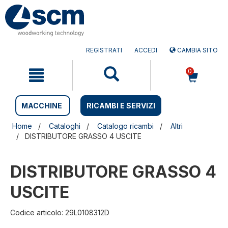
Salta
Salta
al
al
contenuto
menu
di
navigazione
REGISTRATI
ACCEDI
CAMBIA SITO
0
MACCHINE
RICAMBI E SERVIZI
Home
Cataloghi
Catalogo ricambi
Altri
DISTRIBUTORE GRASSO 4 USCITE
DISTRIBUTORE GRASSO 4
USCITE
Codice articolo: 29L0108312D