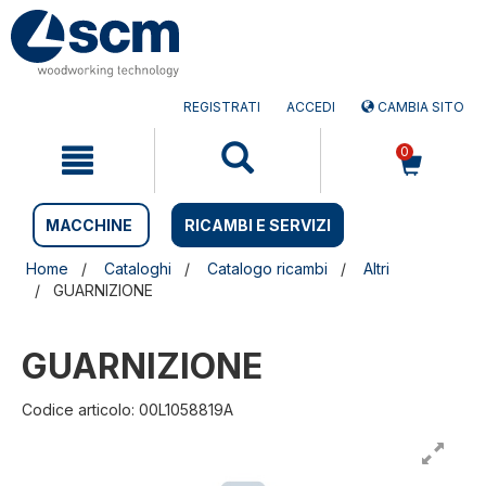
Salta
Salta
al
al
contenuto
menu
di
navigazione
REGISTRATI
ACCEDI
CAMBIA SITO
0
MACCHINE
RICAMBI E SERVIZI
Home
Cataloghi
Catalogo ricambi
Altri
GUARNIZIONE
GUARNIZIONE
Codice articolo: 00L1058819A