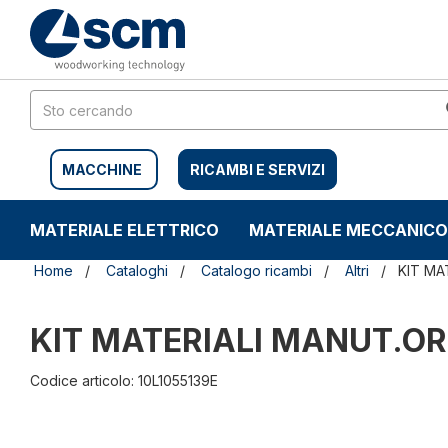
Salta
Salta
al
al
contenuto
menu
di
navigazione
MACCHINE
RICAMBI E SERVIZI
MATERIALE ELETTRICO
MATERIALE MECCANICO
Home
Cataloghi
Catalogo ricambi
Altri
KIT MA
KIT MATERIALI MANUT.OR
Codice articolo: 10L1055139E