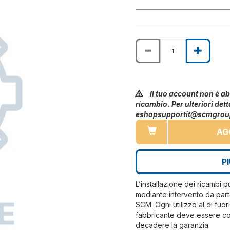
Il tuo account non è abi
ricambio. Per ulteriori dett
eshopsupportit@scmgro
AG
P
L’installazione dei ricambi 
mediante intervento da part
SCM. Ogni utilizzo al di fuo
fabbricante deve essere co
decadere la garanzia.