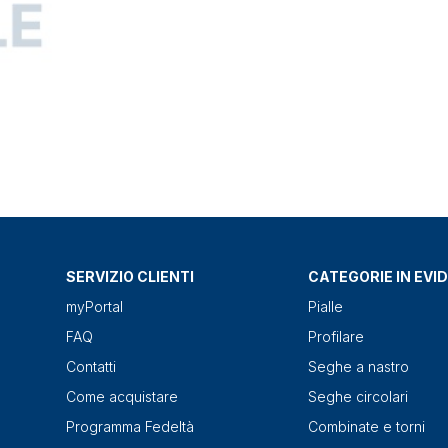
SERVIZIO CLIENTI
CATEGORIE IN EVI
myPortal
Pialle
FAQ
Profilare
Contatti
Seghe a nastro
Come acquistare
Seghe circolari
Programma Fedeltà
Combinate e torni