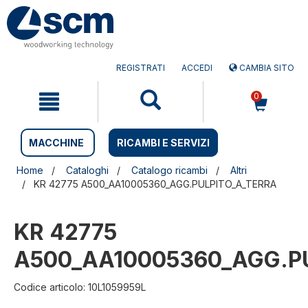
Salta
Salta
al
al
contenuto
menu
di
navigazione
REGISTRATI
ACCEDI
CAMBIA SITO
0
MACCHINE
RICAMBI E SERVIZI
Home
Cataloghi
Catalogo ricambi
Altri
KR 42775 A500_AA10005360_AGG.PULPITO_A_TERRA
KR 42775
A500_AA10005360_AGG.P
Codice articolo: 10L1059959L