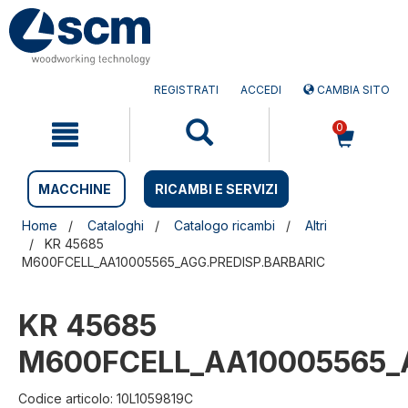
Salta
Salta
al
al
contenuto
menu
di
navigazione
REGISTRATI
ACCEDI
CAMBIA SITO
0
MACCHINE
RICAMBI E SERVIZI
Home
Cataloghi
Catalogo ricambi
Altri
KR 45685
M600FCELL_AA10005565_AGG.PREDISP.BARBARIC
KR 45685
M600FCELL_AA10005565_
Codice articolo: 10L1059819C