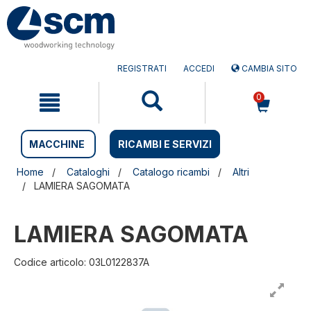
Salta
Salta
al
al
contenuto
menu
di
navigazione
REGISTRATI
ACCEDI
CAMBIA SITO
0
MACCHINE
RICAMBI E SERVIZI
Home
Cataloghi
Catalogo ricambi
Altri
LAMIERA SAGOMATA
LAMIERA SAGOMATA
Codice articolo: 03L0122837A