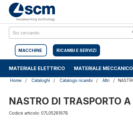
Salta
Salta
al
al
contenuto
menu
di
navigazione
MACCHINE
RICAMBI E SERVIZI
MATERIALE ELETTRICO
MATERIALE MECCANICO
Home
Cataloghi
Catalogo ricambi
Altri
NASTR
NASTRO DI TRASPORTO 
Codice articolo: 07L0528197B