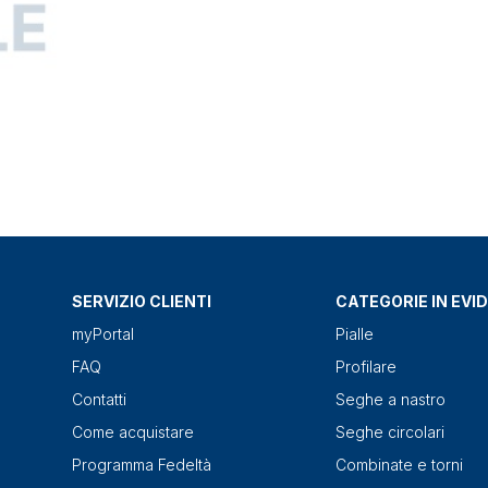
SERVIZIO CLIENTI
CATEGORIE IN EVI
myPortal
Pialle
FAQ
Profilare
Contatti
Seghe a nastro
Come acquistare
Seghe circolari
Programma Fedeltà
Combinate e torni