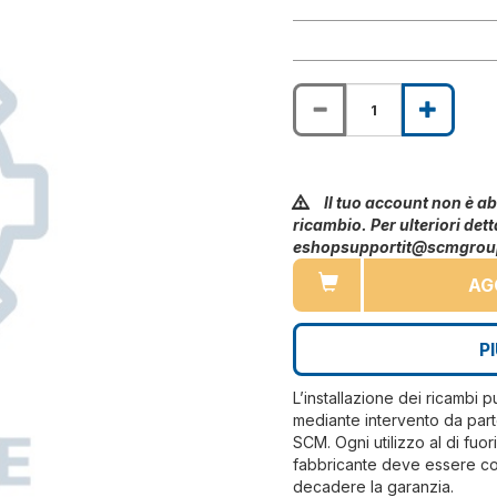
Il tuo account non è abi
ricambio. Per ulteriori dett
eshopsupportit@scmgro
AG
P
L’installazione dei ricambi 
mediante intervento da part
SCM. Ogni utilizzo al di fuo
fabbricante deve essere co
decadere la garanzia.